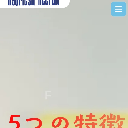
内
容
を
ス
キ
ッ
プ
e
a
t
r
F
e
u